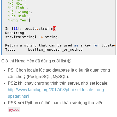
'Hà Nội'
,
'Hà Tĩnh'
,
'Hậu Giang'
,
'Hòa Bình'
,
'Hưng Yên'
]
In
[
11
]:
locale
.
strxfrm
?
Docstring
:
strxfrm
(
string
)
->
string
.
Return
a
string
that
can
be
used
as
a
key
for
locale
-
Type
:
builtin_function_or_method
Giờ thì Hưng Yên đã đứng cuối list 😍.
PS: Chọn locale lúc tạo database là điều rất quan trọng
cần chú ý (PostgreSQL, MySQL).
PS2: khi chạy chương trình trên server, nhớ set locale:
http://www.familug.org/2017/03/phai-set-locale-trong-
upstart.html
PS3: với Python có thể tham khảo sử dụng thư viện
pyicu