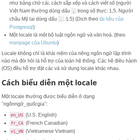
như bảng chữ cái, cách sắp xếp và cách viết số (người
Việt Nam thường dùng dấu
trong số thực: 1,5. Người
,
châu Mỹ lại dùng dấu
: 1.5) (Dịch theo
tài liệu của
.
Postgresql
)
Một locale là một bộ luật ngôn ngữ và văn hoá. (theo
manpage của Ubuntu
)
Locale không chỉ là khái niệm của riêng ngôn ngữ lập trình
nào mà đòi hỏi là hỗ trợ của toàn hệ thống. Các hệ điều hành
(OS) đều hỗ trợ đặt các và sử dụng locale khác nhau.
Cách biểu diễn một locale
Một locale thường được biểu diễn ở dạng
"ngônngữ_quốcgia":
(U.S. English)
en_US
(French Canadian)
fr_CA
(Vietnamese Vietnam)
vi_VN