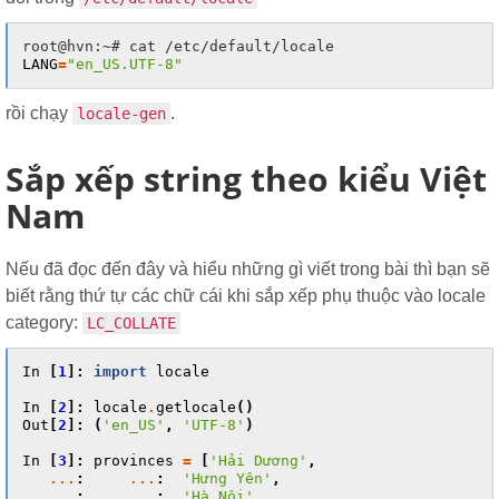
LANG
=
"en_US.UTF-8"
rồi chạy
.
locale-gen
Sắp xếp string theo kiểu Việt
Nam
Nếu đã đọc đến đây và hiểu những gì viết trong bài thì bạn sẽ
biết rằng thứ tự các chữ cái khi sắp xếp phụ thuộc vào locale
category:
LC_COLLATE
In
[
1
]:
import
locale
In
[
2
]:
locale
.
getlocale
()
Out
[
2
]:
(
'en_US'
,
'UTF-8'
)
In
[
3
]:
provinces
=
[
'Hải Dương'
,
...
:
...
:
'Hưng Yên'
,
...
:
...
:
'Hà Nội'
,