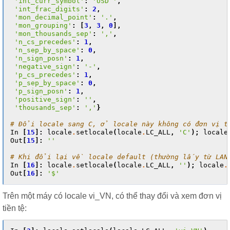
'int_curr_symbol'
:
'USD '
,
'int_frac_digits'
:
2
,
'mon_decimal_point'
:
'.'
,
'mon_grouping'
:
[
3
,
3
,
0
],
'mon_thousands_sep'
:
','
,
'n_cs_precedes'
:
1
,
'n_sep_by_space'
:
0
,
'n_sign_posn'
:
1
,
'negative_sign'
:
'-'
,
'p_cs_precedes'
:
1
,
'p_sep_by_space'
:
0
,
'p_sign_posn'
:
1
,
'positive_sign'
:
''
,
'thousands_sep'
:
','
}
# Đổi locale sang C, ở locale này không có đơn vị 
In
[
15
]:
locale
.
setlocale
(
locale
.
LC_ALL
,
'C'
);
locale
Out
[
15
]:
''
# Khi đổi lại về locale default (thường lấy từ LANG
In
[
16
]:
locale
.
setlocale
(
locale
.
LC_ALL
,
''
);
locale
.
Out
[
16
]:
'$'
Trên một máy có locale vi_VN, có thể thay đổi và xem đơn vị
tiền tệ: