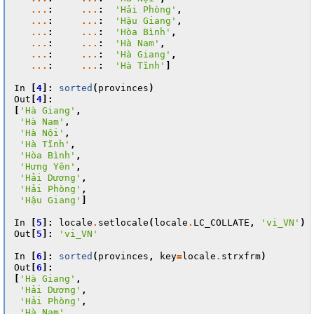
...
:
...
:
'Hải Phòng'
,
...
:
...
:
'Hậu Giang'
,
...
:
...
:
'Hòa Bình'
,
...
:
...
:
'Hà Nam'
,
...
:
...
:
'Hà Giang'
,
...
:
...
:
'Hà Tĩnh'
]
In
[
4
]:
sorted
(
provinces
)
Out
[
4
]:
[
'Hà Giang'
,
'Hà Nam'
,
'Hà Nội'
,
'Hà Tĩnh'
,
'Hòa Bình'
,
'Hưng Yên'
,
'Hải Dương'
,
'Hải Phòng'
,
'Hậu Giang'
]
In
[
5
]:
locale
.
setlocale
(
locale
.
LC_COLLATE
,
'vi_VN'
)
Out
[
5
]:
'vi_VN'
In
[
6
]:
sorted
(
provinces
,
key
=
locale
.
strxfrm
)
Out
[
6
]:
[
'Hà Giang'
,
'Hải Dương'
,
'Hải Phòng'
,
'Hà Nam'
,