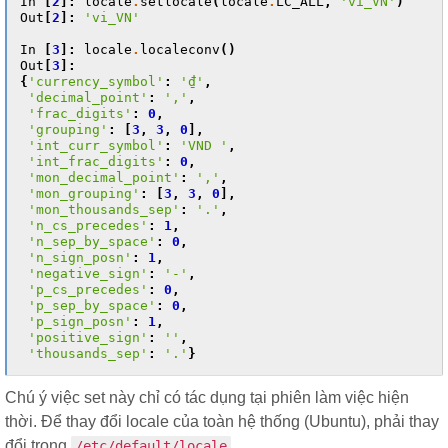
In
[
2
]:
locale
.
setlocale
(
locale
.
LC_ALL
,
'vi_VN'
)
Out
[
2
]:
'vi_VN'
In
[
3
]:
locale
.
localeconv
()
Out
[
3
]:
{
'currency_symbol'
:
'₫'
,
'decimal_point'
:
','
,
'frac_digits'
:
0
,
'grouping'
:
[
3
,
3
,
0
],
'int_curr_symbol'
:
'VND '
,
'int_frac_digits'
:
0
,
'mon_decimal_point'
:
','
,
'mon_grouping'
:
[
3
,
3
,
0
],
'mon_thousands_sep'
:
'.'
,
'n_cs_precedes'
:
1
,
'n_sep_by_space'
:
0
,
'n_sign_posn'
:
1
,
'negative_sign'
:
'-'
,
'p_cs_precedes'
:
0
,
'p_sep_by_space'
:
0
,
'p_sign_posn'
:
1
,
'positive_sign'
:
''
,
'thousands_sep'
:
'.'
}
Chú ý việc set này chỉ có tác dụng tại phiên làm việc hiện
thời. Để thay đổi locale của toàn hệ thống (Ubuntu), phải thay
đổi trong
/etc/default/locale