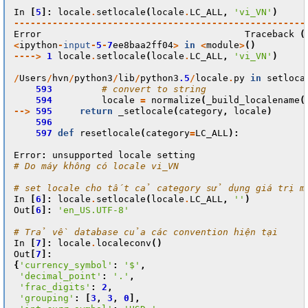
In
[
5
]:
locale
.
setlocale
(
locale
.
LC_ALL
,
'vi_VN'
)
-----------------------------------------------------
Error
Traceback
(
<
ipython
-
input
-
5
-
7
ee8baa2ff04
>
in
<
module
>
()
---->
1
locale
.
setlocale
(
locale
.
LC_ALL
,
'vi_VN'
)
/
Users
/
hvn
/
python3
/
lib
/
python3
.5
/
locale
.
py
in
setloca
593
# convert to string
594
locale
=
normalize
(
_build_localename
(
-->
595
return
_setlocale
(
category
,
locale
)
596
597
def
resetlocale
(
category
=
LC_ALL
):
Error
:
unsupported
locale
setting
# Do máy không có locale vi_VN
# set locale cho tất cả category sử dụng giá trị m
In
[
6
]:
locale
.
setlocale
(
locale
.
LC_ALL
,
''
)
Out
[
6
]:
'en_US.UTF-8'
# Trả về database của các convention hiện tại
In
[
7
]:
locale
.
localeconv
()
Out
[
7
]:
{
'currency_symbol'
:
'$'
,
'decimal_point'
:
'.'
,
'frac_digits'
:
2
,
'grouping'
:
[
3
,
3
,
0
],