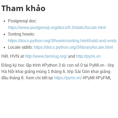
Tham khảo
Postgresql doc:
https://www.postgresql.org/docs/9.3/static/locale.html
Sorting howto:
https://docs.python.org/3/howto/sorting.html#odd-and-ends
Locale stdlib:
https://docs.python.org/3/library/locale.html
Hết. HVN at
http://www.familug.org/
and
http://pymi.vn
Đăng ký học lập trình #Python 3 từ con số 0 tại PyMI.vn - lớp
Hà Nội khai giảng mùng 1 tháng 6, lớp Sài Gòn khai giảng
đầu tháng 8. Xem chi tiết tại
https://pymi.vn/
#PyMI #PyFML