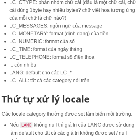
LC_CTYPE: phân nhóm chữ cái (đâu là một chữ cái, chữ
cái dùng 1byte hay nhiều bytes? chữ viết hoa tương ứng
của mỗi chữ là chữ nào?)
LC_MESSAGES: ngôn ngữ của message
LC_MONETARY: format (định dạng) của tiền
LC_NUMERIC: format của số
LC_TIME: format của ngày tháng
LC_TELEPHONE: format số điện thoại
... còn nhiều
LANG: default cho các LC_*
LC_ALL: tất cả các category nói trên.
Thứ tự xử lý locale
Các locale category thường được set làm biến môi trường.
Nếu
không null thì giá trị của LANG được sử dụng
LANG
làm default cho tất cả các giá trị không được set / null