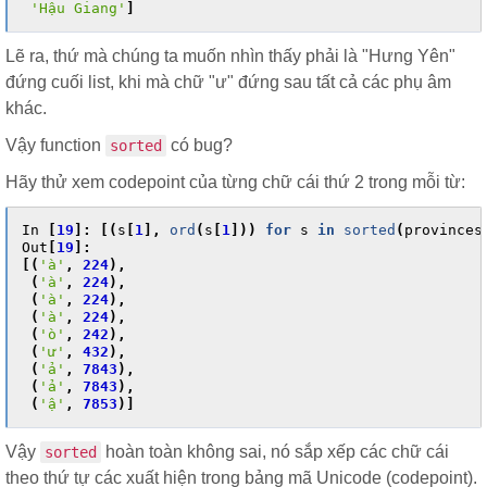
'Hậu Giang'
]
Lẽ ra, thứ mà chúng ta muốn nhìn thấy phải là "Hưng Yên"
đứng cuối list, khi mà chữ "ư" đứng sau tất cả các phụ âm
khác.
Vậy function
có bug?
sorted
Hãy thử xem codepoint của từng chữ cái thứ 2 trong mỗi từ:
In
[
19
]:
[(
s
[
1
],
ord
(
s
[
1
]))
for
s
in
sorted
(
provinces
Out
[
19
]:
[(
'à'
,
224
),
(
'à'
,
224
),
(
'à'
,
224
),
(
'à'
,
224
),
(
'ò'
,
242
),
(
'ư'
,
432
),
(
'ả'
,
7843
),
(
'ả'
,
7843
),
(
'ậ'
,
7853
)]
Vậy
hoàn toàn không sai, nó sắp xếp các chữ cái
sorted
theo thứ tự các xuất hiện trong bảng mã Unicode (codepoint).