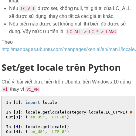
khác.
Nếu
được set, không null, thì giá trị của LC_ALL
LC_ALL
sẽ được sử dụng, thay cho tất cả các giá trị khác.
Nếu biến nào được set không null thì biến đó được sử
dụng. Vậy mức ưu tiên là:
LC_ALL > LC_* > LANG
Theo
http://manpages.ubuntu.com/manpages/xenial/en/man1/locale.
Set/get locale trên Python
Chú ý: bài viết thực hiện trên Ubuntu, trên Windows 10 dùng
thay vì
vi
vi_VN
In
[
1
]:
import
locale
In
[
3
]:
locale
.
getlocale
(
category
=
locale
.
LC_CTYPE
)
# 
Out
[
3
]:
(
'en_US'
,
'UTF-8'
)
In
[
4
]:
locale
.
getlocale
()
Out
[
4
]:
(
'en_US'
,
'UTF-8'
)