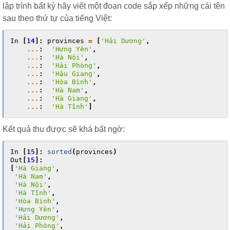
lập trình bất kỳ hãy viết một đoạn code sắp xếp những cái tên
sau theo thứ tự của tiếng Việt:
In
[
14
]:
provinces
=
[
'Hải Dương'
,
...
:
'Hưng Yên'
,
...
:
'Hà Nội'
,
...
:
'Hải Phòng'
,
...
:
'Hậu Giang'
,
...
:
'Hòa Bình'
,
...
:
'Hà Nam'
,
...
:
'Hà Giang'
,
...
:
'Hà Tĩnh'
]
Kết quả thu được sẽ khá bất ngờ:
In
[
15
]:
sorted
(
provinces
)
Out
[
15
]:
[
'Hà Giang'
,
'Hà Nam'
,
'Hà Nội'
,
'Hà Tĩnh'
,
'Hòa Bình'
,
'Hưng Yên'
,
'Hải Dương'
,
'Hải Phòng'
,