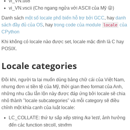
vi_VN.utf8
vi_VN.vscii (Cho ngang ngửa với ASCII của Mỹ 😜)
Danh sách
một số locale phổ biến hỗ trợ bởi GCC
, hay
danh
sách đầy đủ của OS
, hay
trong code của module
của
locale
CPython
Khi không có locale nào được set, locale mặc định là C hay
POSIX.
Locale categories
Đôi khi, người ta lại muốn dùng bảng chữ cái của Việt Nam,
nhưng đơn vị tiền tệ của Mỹ, thời gian theo format của Anh,
những nhu cầu lẫn lộn này được đáp ứng bởi locale sẽ chia
nhỏ thành "locale subcategories" và mỗi category sẽ điều
chỉnh một khía cạnh của luật locale:
LC_COLLATE: thứ tự sắp xếp string /kəˈleɪt/, ảnh hưởng
đến các function strcoll, strxfrm