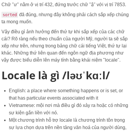
Chữ "ư" nằm ở vị trí 432, đứng trước chữ "ậ" với vị trí 7853.
đã đúng, nhưng đây không phải cách sắp xếp chúng
sorted
ta mong muốn.
Vậy điều gì ảnh hưởng đến thứ tự khi sắp xếp của các chữ
cái? Rõ ràng nếu theo chuẩn của người Mỹ, người ta sẽ sắp
xếp như trên, nhưng trong bảng chữ cái tiếng Việt, thứ tự lại
khác. Những thứ liên quan đến ngôn ngữ địa phương như
vậy được biểu diễn lên máy tính bằng khái niệm "locale".
Locale là gì /ləʊˈkɑːl/
English: a place where something happens or is set, or
that has particular events associated with it
Vietnamese: mội nơi mà điều gì đó xảy ra hoặc có những
sự kiện gắn liền với nó.
Một chương trình hỗ trợ locale là chương trình tôn trọng
sự lựa chọn dựa trên nền tảng văn hoá của người dùng,